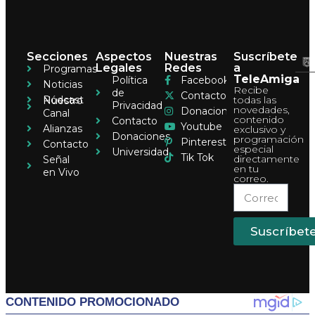
Secciones
Aspectos
Nuestras
Suscríbete
Legales
Redes
a
Programas
TeleAmiga
Política
Facebook
Noticias
Recibe
de
Contacto
Pódcast
todas las
Nuestro
Privacidad
novedades,
Donaciones
Canal
contenido
Contacto
Youtube
Alianzas
exclusivo y
Donaciones
programación
Pinterest
Contacto
especial
Universidad
Tik Tok
directamente
Señal
en tu
en Vivo
correo.
Suscríbet