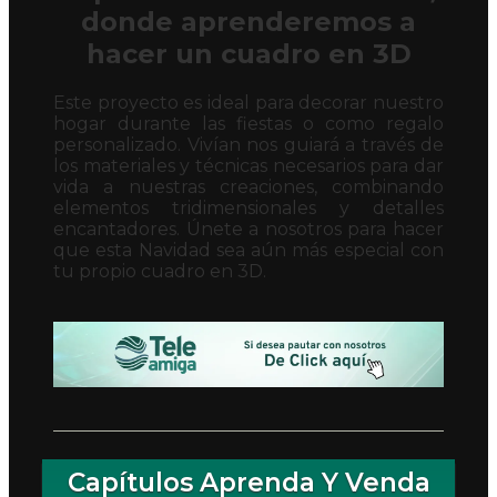
donde aprenderemos a
hacer un cuadro en 3D
Este proyecto es ideal para decorar nuestro
hogar durante las fiestas o como regalo
personalizado. Vivían nos guiará a través de
los materiales y técnicas necesarios para dar
vida a nuestras creaciones, combinando
elementos tridimensionales y detalles
encantadores. Únete a nosotros para hacer
que esta Navidad sea aún más especial con
tu propio cuadro en 3D.
Capítulos Aprenda Y Venda