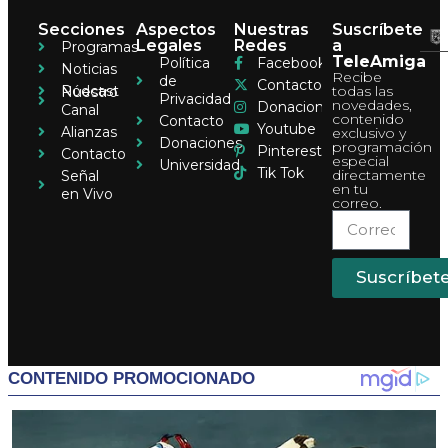
Secciones
Aspectos
Nuestras
Suscríbete
Legales
Redes
a
Programas
TeleAmiga
Política
Facebook
Noticias
Recibe
de
Contacto
Pódcast
todas las
Nuestro
Privacidad
novedades,
Donaciones
Canal
contenido
Contacto
Youtube
Alianzas
exclusivo y
Donaciones
programación
Pinterest
Contacto
especial
Universidad
Tik Tok
directamente
Señal
en tu
en Vivo
correo.
Suscríbet