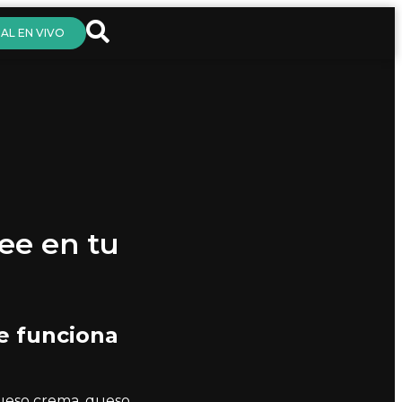
AL EN VIVO
ee en tu
e funciona
queso crema, queso