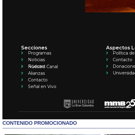
Secciones
Aspectos L
Programas
Política d
Noticias
Contacto
Pódcast
Donacion
Nuestro Canal
Universida
Alianzas
Contacto
Señal en Vivo