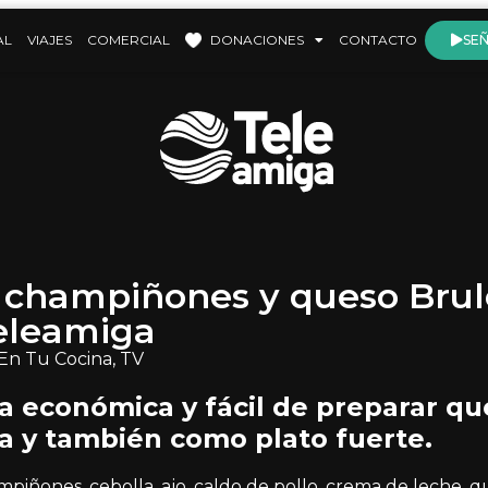
AL
VIAJES
COMERCIAL
DONACIONES
CONTACTO
SEÑ
champiñones y queso Brul
teleamiga
En Tu Cocina
,
TV
a económica y fácil de preparar qu
 y también como plato fuerte.
mpiñones, cebolla, ajo, caldo de pollo, crema de leche, 