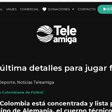
AL
VIAJES
COMERCIAL
DONACIONES
CONTACTO
SEÑ
última detalles para jugar 
Deporte
,
Noticias Teleamiga
n Colombiana de Fútbol
 Colombia está concentrada y lista 
uipo de Alemania, el cuerpo técnico