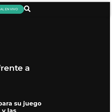
AL EN VIVO
frente a
para su juego
 y las