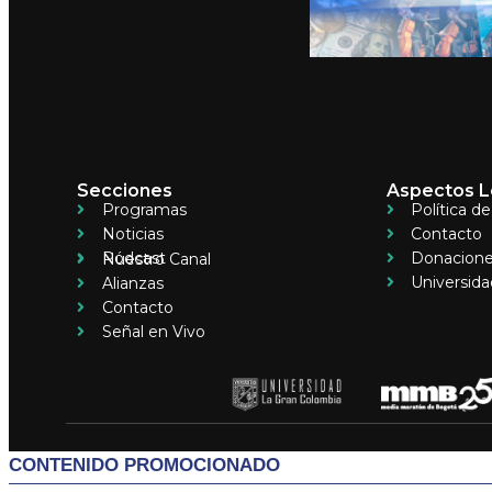
Secciones
Aspectos L
Programas
Política d
Noticias
Contacto
Pódcast
Donacion
Nuestro Canal
Universida
Alianzas
Contacto
Señal en Vivo