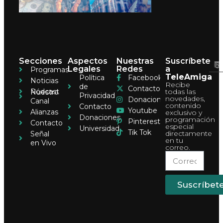
Secciones
Aspectos
Nuestras
Suscríbete
Legales
Redes
a
Programas
TeleAmiga
Política
Facebook
Noticias
Recibe
de
Contacto
Pódcast
todas las
Nuestro
Privacidad
novedades,
Donaciones
Canal
contenido
Contacto
Youtube
Alianzas
exclusivo y
Donaciones
programación
Pinterest
Contacto
especial
Universidad
Tik Tok
directamente
Señal
en tu
en Vivo
correo.
Suscríbet