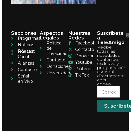
Secciones
Aspectos
Nuestras
Suscríbete
Legales
Redes
a
Programas
TeleAmiga
Política
Facebook
Noticias
Recibe
de
Contacto
Pódcast
todas las
Nuestro
Privacidad
novedades,
Donaciones
Canal
contenido
Contacto
Youtube
Alianzas
exclusivo y
Donaciones
programación
Pinterest
Contacto
especial
Universidad
Tik Tok
directamente
Señal
en tu
en Vivo
correo.
Suscríbet