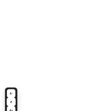
A-
A
A+