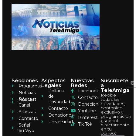
Secciones
Aspectos
Nuestras
Suscríbete
Legales
Redes
a
Programas
TeleAmiga
Política
Facebook
Noticias
Recibe
de
Contacto
Pódcast
todas las
Nuestro
Privacidad
novedades,
Donaciones
Canal
contenido
Contacto
Youtube
Alianzas
exclusivo y
Donaciones
programación
Pinterest
Contacto
especial
Universidad
Tik Tok
directamente
Señal
en tu
en Vivo
correo.