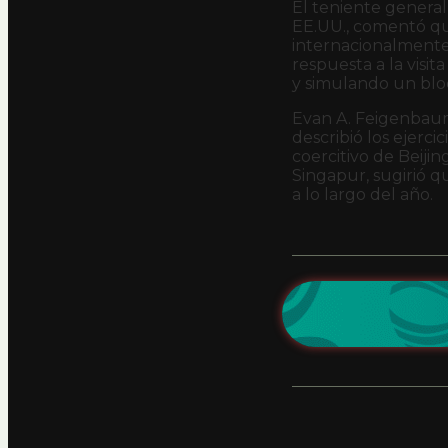
El teniente gener
EE.UU., comentó qu
internacionalmente.
respuesta a la visit
y simulando un bl
Evan A. Feigenbaum,
describió los ejerc
coercitivo de Beiji
Singapur, sugirió qu
a lo largo del año.