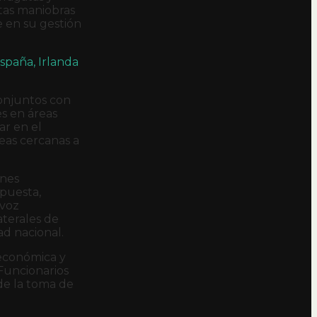
stas maniobras
e en su gestión
spaña, Irlanda
conjuntos con
es en áreas
ar en el
reas cercanas a
ones
spuesta,
avoz
aterales de
d nacional.
 económica y
 Funcionarios
de la toma de