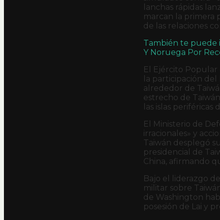
lanchas rápidas lan
marcan la primera p
de las relaciones co
También te puede i
Y Noruega Por Reco
El Ejército Popular
la participación del
alrededor de Taiwán 
estrecho de Taiwán y
las islas periféric
El Ministerio de De
irracionales» y acci
Taiwán desplegó sus
presidencial de Tai
China, afirmando q
Bajo el liderazgo d
militar sobre Taiwán
de Washington habí
posesión de Lai y p