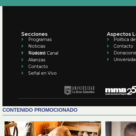
Secciones
Aspectos L
Programas
Política d
Noticias
Contacto
Pódcast
Donacion
Nuestro Canal
Universida
Alianzas
Contacto
Señal en Vivo