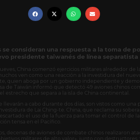
 se consideran una respuesta a la toma de po
vo presidente taiwanés de línea separatista
ueves, China comenzó ejercicios militares alrededor de la
muchos ven como una reacción a la investidura del nuev
-te, quien aboga por un gobierno independiente y democ
nsa de Taiwán informó que detectó 49 aviones chinos co
el estrecho que separa a la isla de China continental.
 se llevarán a cabo durante dos días, son vistos como una
investidura de Lai Ching-te. China, que reclama su sober
scartado el uso de la fuerza para tomar el control de la 
ión tensa en el Pacífico.
ios, decenas de aviones de combate chinos realizaron at
jetivos militares de alto valor», junto con destructores, 