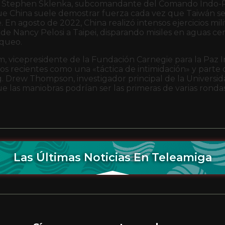
al Stephen Sklenka, subcomandante del Comando Indo-P
e China suele demostrar fuerza cada vez que Taiwán se
 En agosto de 2022, China realizó intensos ejercicios mil
a de Nancy Pelosi a Taipei, disparando misiles en aguas cerc
oqueo.
 vicepresidente de la Fundación Carnegie para la Paz I
icios recientes como una «táctica de intimidación» y part
ng. Drew Thompson, investigador principal de la Universi
e las maniobras podrían ser las primeras de varias rondas
Las Últimas Noticias En Teleamiga