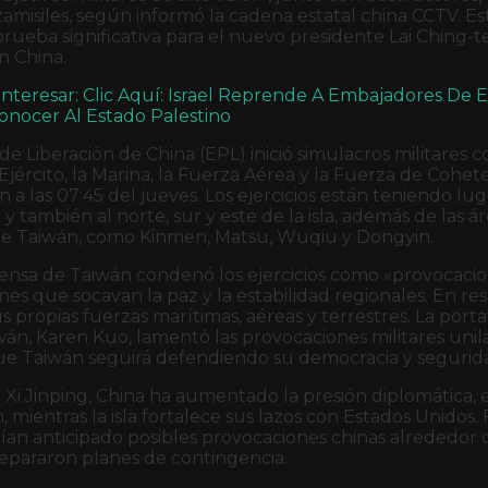
zamisiles, según informó la cadena estatal china CCTV. E
rueba significativa para el nuevo presidente Lai Ching-t
n China.
nteresar: Clic Aquí: Israel Reprende A Embajadores De E
nocer Al Estado Palestino
 de Liberación de China (EPL) inició simulacros militares 
 Ejército, la Marina, la Fuerza Aérea y la Fuerza de Cohet
a las 07:45 del jueves. Los ejercicios están teniendo lug
 también al norte, sur y este de la isla, además de las á
as de Taiwán, como Kinmen, Matsu, Wuqiu y Dongyin.
fensa de Taiwán condenó los ejercicios como «provocaci
ones que socavan la paz y la estabilidad regionales. En re
 propias fuerzas marítimas, aéreas y terrestres. La port
wán, Karen Kuo, lamentó las provocaciones militares unil
ue Taiwán seguirá defendiendo su democracia y segurida
e Xi Jinping, China ha aumentado la presión diplomática,
, mientras la isla fortalece sus lazos con Estados Unidos.
an anticipado posibles provocaciones chinas alrededor 
repararon planes de contingencia.