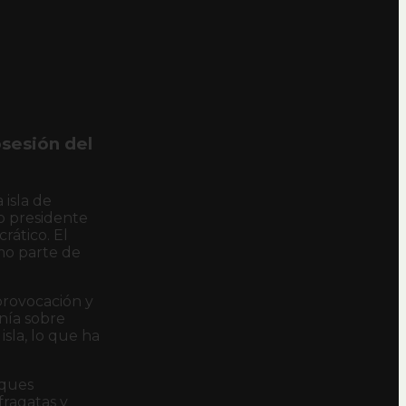
sesión del
 isla de
o presidente
rático. El
mo parte de
 provocación y
anía sobre
isla, lo que ha
aques
fragatas y