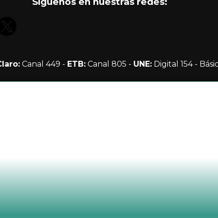
Síguenos en nuestras redes:
Claro:
Canal 449 -
ETB:
Canal 805 -
UNE:
Digital 154 - Bási