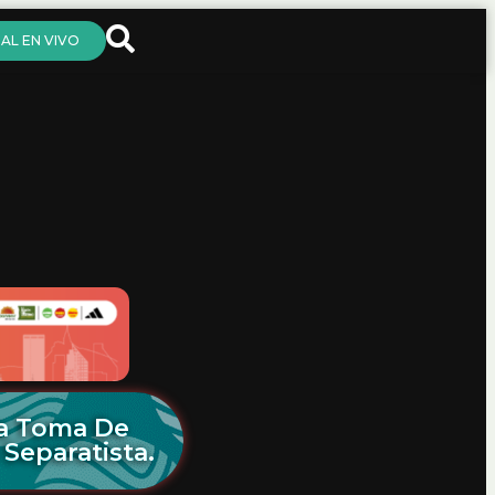
AL EN VIVO
La Toma De
Separatista.