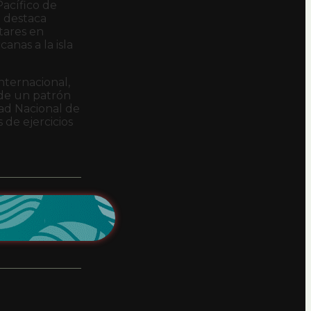
acífico de
 destaca
itares en
anas a la isla
nternacional,
e de un patrón
dad Nacional de
 de ejercicios