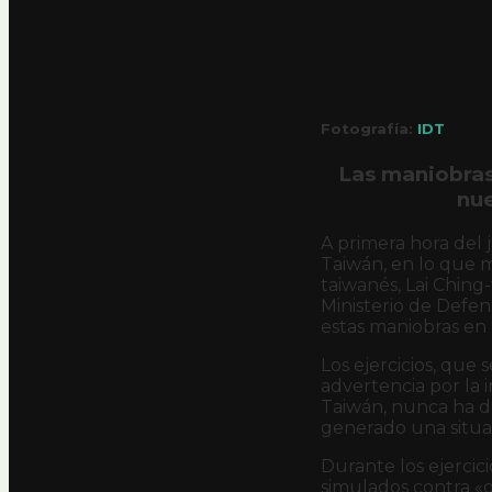
Fotografía:
IDT
Las maniobras
nue
A primera hora del j
Taiwán, en lo que 
taiwanés, Lai Ching
Ministerio de Defe
estas maniobras en 
Los ejercicios, que
advertencia por la 
Taiwán, nunca ha de
generado una situac
Durante los ejercic
simulados contra «ob