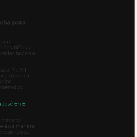
echa para
er el
iñas, niños y
ionales hacen a
apa Pío XII
ucadores. La
uelas
o métodos
 José En El
, Mariano
De esta manera,
onociendo su