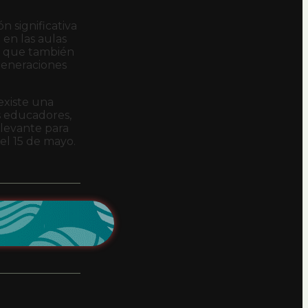
 significativa
en las aulas
ya que también
generaciones
existe una
us educadores,
levante para
el 15 de mayo.