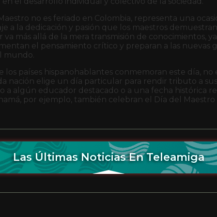
n el desarrollo individual y colectivo de la sociedad.
aestro no es feriado en Colombia, representa una ocasión
e a la dedicación y pasión que los maestros demuestran 
bor va más allá de la mera transmisión de conocimientos, 
omentan el pensamiento crítico y preparan a las nuevas 
el mundo.
de los países hispanohablantes conmemoran este día, no 
da nación elige un día particular para rendir tributo a s
 a algún educador destacado o a una fecha histórica re
anamá, por ejemplo, también celebran el Día del Maestro 
Las Últimas Noticias En Teleamiga