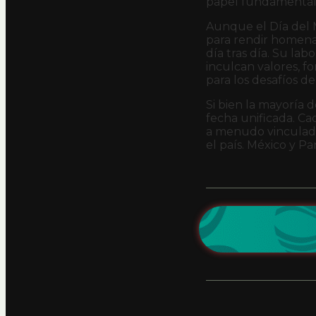
papel fundamental e
Aunque el Día del M
para rendir homenaj
día tras día. Su la
inculcan valores, f
para los desafíos d
Si bien la mayoría 
fecha unificada. Ca
a menudo vinculado
el país. México y P