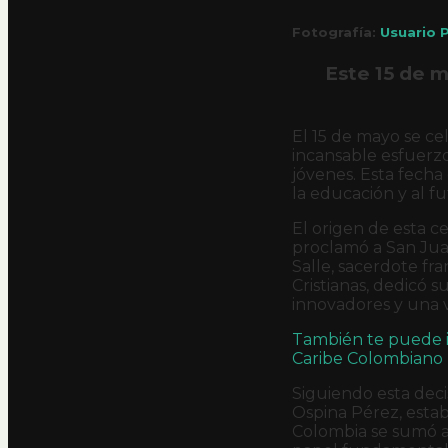
Fotografía:
Usuario P
Este 15 de 
El 15 de mayo se ce
incansable esfuerzo
jóvenes. Esta fecha
la educación y al f
El origen de esta c
proclamó a San Jua
Salle, sacerdote fr
Cristianas, dedicó 
innovadores y una v
También te puede in
Caribe Colombiano
Siguiendo esta deci
Ospina Pérez, estab
Colombia se sumó a