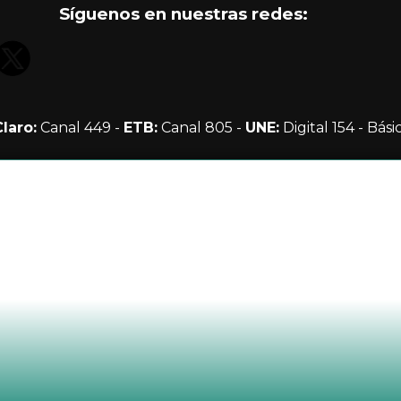
Síguenos en nuestras redes:
Claro:
Canal 449 -
ETB:
Canal 805 -
UNE:
Digital 154 - Bási