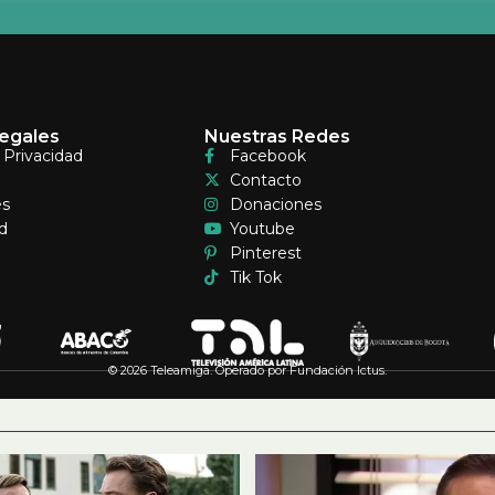
egales
Nuestras Redes
e Privacidad
Facebook
Contacto
es
Donaciones
d
Youtube
Pinterest
Tik Tok
© 2026 Teleamiga. Operado por Fundación Ictus.