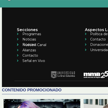
Secciones
Aspectos L
Programas
Política d
Noticias
Contacto
Pódcast
Donacion
Nuestro Canal
Universida
Alianzas
Contacto
Señal en Vivo