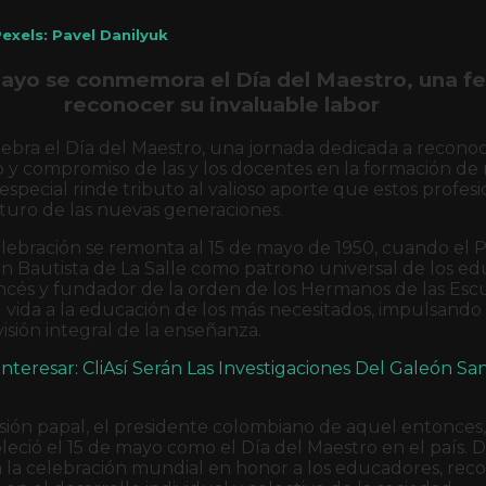
exels: Pavel Danilyuk
mayo se conmemora el Día del Maestro, una f
reconocer su invaluable labor
lebra el Día del Maestro, una jornada dedicada a reconoc
 y compromiso de las y los docentes en la formación de n
 especial rinde tributo al valioso aporte que estos profes
uturo de las nuevas generaciones.
elebración se remonta al 15 de mayo de 1950, cuando el P
n Bautista de La Salle como patrono universal de los ed
ancés y fundador de la orden de los Hermanos de las Esc
su vida a la educación de los más necesitados, impulsand
isión integral de la enseñanza.
teresar: CliAsí Serán Las Investigaciones Del Galeón San
sión papal, el presidente colombiano de aquel entonces
leció el 15 de mayo como el Día del Maestro en el país. 
 la celebración mundial en honor a los educadores, rec