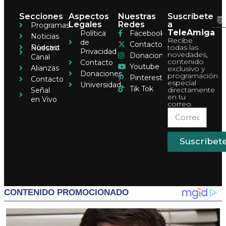
Secciones
Aspectos
Nuestras
Suscríbete
Legales
Redes
a
Programas
TeleAmiga
Política
Facebook
Noticias
Recibe
de
Contacto
Pódcast
todas las
Nuestro
Privacidad
novedades,
Donaciones
Canal
contenido
Contacto
Youtube
Alianzas
exclusivo y
Donaciones
programación
Pinterest
Contacto
especial
Universidad
Tik Tok
directamente
Señal
en tu
en Vivo
correo.
Suscríbet