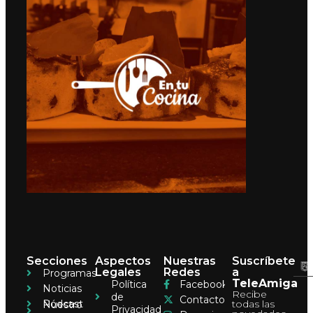
Secciones
Aspectos
Nuestras
Suscríbete
Legales
Redes
a
Programas
TeleAmiga
Política
Facebook
Noticias
Recibe
de
Contacto
Pódcast
todas las
Nuestro
Privacidad