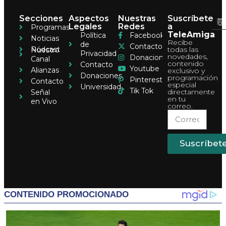
Secciones
Aspectos
Nuestras
Suscríbete
Legales
Redes
a
Programas
TeleAmiga
Política
Facebook
Noticias
Recibe
de
Contacto
Pódcast
todas las
Nuestro
Privacidad
novedades,
Donaciones
Canal
contenido
Contacto
Youtube
Alianzas
exclusivo y
Donaciones
programación
Pinterest
Contacto
especial
Universidad
Tik Tok
directamente
Señal
en tu
en Vivo
correo.
Suscríbet