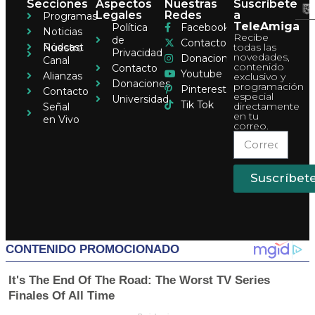
Secciones
Aspectos
Nuestras
Suscríbete
Legales
Redes
a
Programas
TeleAmiga
Política
Facebook
Noticias
Recibe
de
Contacto
Pódcast
todas las
Nuestro
Privacidad
novedades,
Donaciones
Canal
contenido
Contacto
Youtube
Alianzas
exclusivo y
Donaciones
programación
Pinterest
Contacto
especial
Universidad
Tik Tok
directamente
Señal
en tu
en Vivo
correo.
Suscríbet