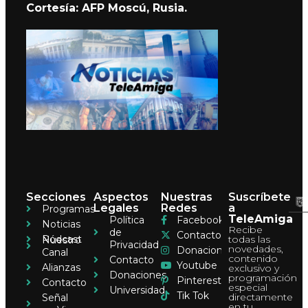
Cortesía: AFP Moscú, Rusia.
Secciones
Aspectos
Nuestras
Suscríbete
Legales
Redes
a
Programas
TeleAmiga
Política
Facebook
Noticias
Recibe
de
Contacto
Pódcast
todas las
Nuestro
Privacidad
novedades,
Donaciones
Canal
contenido
Contacto
Youtube
Alianzas
exclusivo y
Donaciones
programación
Pinterest
Contacto
especial
Universidad
Tik Tok
directamente
Señal
en tu