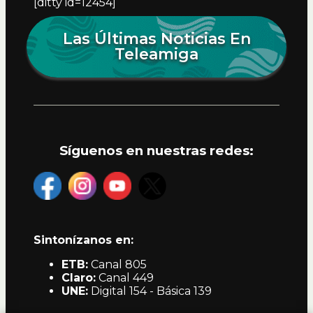
[ditty id=12454]
Las Últimas Noticias En
Teleamiga
Síguenos en nuestras redes:
Sintonízanos en:
ETB:
Canal 805
Claro:
Canal 449
UNE:
Digital 154 - Básica 139