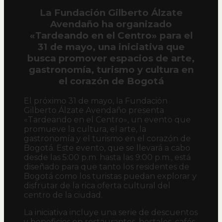
La Fundación Gilberto Álzate
Avendaño ha organizado
«Tardeando en el Centro» para el
31 de mayo, una iniciativa que
busca promover espacios de arte,
gastronomía, turismo y cultura en
el corazón de Bogotá
El próximo 31 de mayo, la Fundación
Gilberto Álzate Avendaño presenta
«Tardeando en el Centro», un evento que
promueve la cultura, el arte, la
gastronomía y el turismo en el corazón de
Bogotá. Este evento, que se llevará a cabo
desde las 5:00 p.m. hasta las 9:00 p.m., está
diseñado para que tanto los residentes de
Bogotá como los turistas puedan explorar y
disfrutar de la rica oferta cultural del
centro de la ciudad.
La iniciativa incluye una serie de descuentos
y beneficios en restaurantes, hostales, cafés