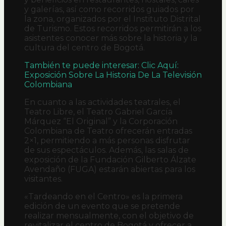
y galerías, así como recorridos guiados por
la zona, organizados por el Instituto Distrital
de Turismo. Estos recorridos permitirán a los
asistentes conocer más sobre la historia y la
cultura del centro de Bogotá.
También te puede interesar: Clic Aquí:
Exposición Sobre La Historia De La Televisión
Colombiana
En cuanto a las actividades teatrales, el
Teatro Libre, el Teatro Gabriel García
Márquez “El Original” y la Corporación
Colombiana de Teatro ofrecerán entradas
2×1, permitiendo a más personas disfrutar
de sus espectáculos. Además, las salas de
exposición de la Fundación Gilberto Álzate
Avendaño (FUGA) estarán abiertas para los
visitantes.
«Tardeando en el Centro» es la primera
edición de un evento que se pretende
realizar mensualmente, con el objetivo de
revitalizar el centro de Bogotá y ofrecer a