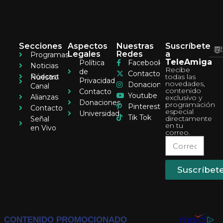
Secciones
Aspectos
Nuestras
Suscríbete
Legales
Redes
a
Programas
TeleAmiga
Política
Facebook
Noticias
Recibe
de
Contacto
Pódcast
todas las
Nuestro
Privacidad
novedades,
Donaciones
Canal
contenido
Contacto
Youtube
Alianzas
exclusivo y
Donaciones
programación
Pinterest
Contacto
especial
Universidad
Tik Tok
directamente
Señal
en tu
en Vivo
correo.
Suscríbet