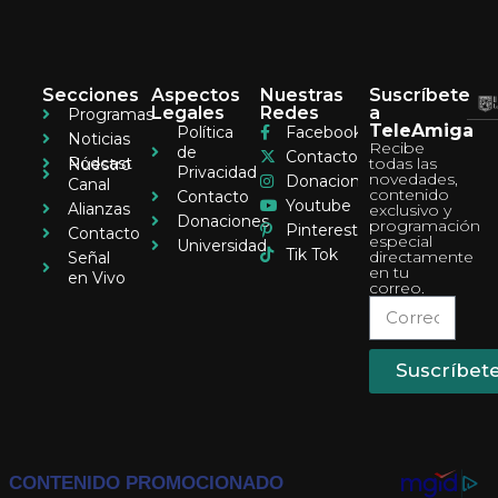
Secciones
Aspectos
Nuestras
Suscríbete
Legales
Redes
a
Programas
TeleAmiga
Política
Facebook
Noticias
Recibe
de
Contacto
Pódcast
todas las
Nuestro
Privacidad
novedades,
Donaciones
Canal
contenido
Contacto
Youtube
Alianzas
exclusivo y
Donaciones
programación
Pinterest
Contacto
especial
Universidad
Tik Tok
directamente
Señal
en tu
en Vivo
correo.
Suscríbet