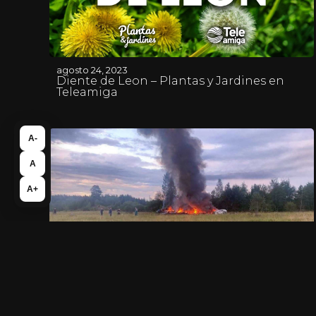
agosto 24, 2023
Diente de Leon – Plantas y Jardines en
Teleamiga
A-
A
A+
agosto 24, 2023
Restos de las 10 víctimas del avión caído
en Rusia