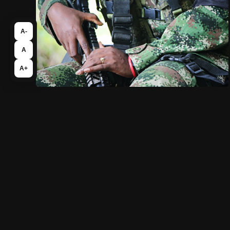
A-
A
A+
junio 16, 2023
Con recursos internacionales sostendrían
al ELN