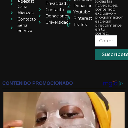
Pódcast
todas las
Nuestro
Privacidad
novedades,
Donaciones
Canal
contenido
Contacto
Youtube
Alianzas
exclusivo y
Donaciones
programación
Pinterest
Contacto
especial
Universidad
Tik Tok
directamente
Señal
en tu
en Vivo
correo.
Suscríbet