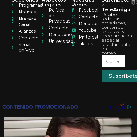
Legales
Redes
a
Programas
TeleAmiga
Política
Facebook
Noticias
Recibe
de
Contacto
Pódcast
todas las
Nuestro
Privacidad
novedades,
Donaciones
Canal
contenido
Contacto
Youtube
Alianzas
exclusivo y
Donaciones
programación
Pinterest
Contacto
especial
Universidad
Tik Tok
directamente
Señal
en tu
en Vivo
correo.
Suscríbet