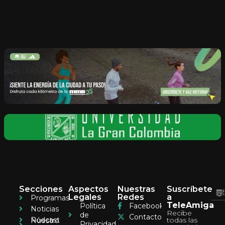
Secciones
Aspectos
Nuestras
Suscríbete
Legales
Redes
a
Programas
TeleAmiga
Política
Facebook
Noticias
Recibe
de
Contacto
Pódcast
todas las
Nuestro
Privacidad