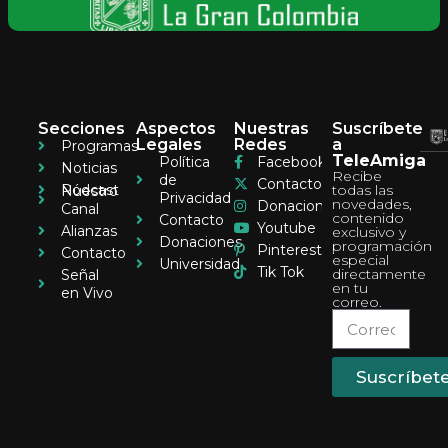
Secciones
Aspectos
Nuestras
Suscríbete
Legales
Redes
a
Programas
TeleAmiga
Política
Facebook
Noticias
Recibe
de
Contacto
Pódcast
todas las
Nuestro
Privacidad
novedades,
Donaciones
Canal
contenido
Contacto
Youtube
Alianzas
exclusivo y
Donaciones
programación
Pinterest
Contacto
especial
Universidad
Tik Tok
directamente
Señal
en tu
en Vivo
correo.
Suscríbet